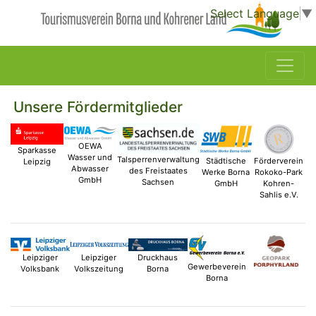
Select Language
▼
Unsere Fördermitglieder
OEWA
Sparkasse
Wasser und
Talsperrenverwaltung
Städtische
Förderverein
Leipzig
Abwasser
des Freistaates
Werke Borna
Rokoko-Park
GmbH
Sachsen
GmbH
Kohren-
Sahlis e.V.
Leipziger
Leipziger
Druckhaus
Gewerbeverein
Volksbank
Volkszeitung
Borna
Borna