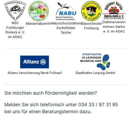
Oldtimerverein
MSC
Naturschutzstation
Maisterlabyrinth
Blasorchester
Kohren-Sahlis
Frohburger
Eschefelder
Frohburg
e. V. im ADAC
Dreieck e. V.
Teiche
im ADAC
Allianz Versicherung René Frühauf
Stadthafen Leipzig GmbH
Sie möchten auch Fördermitglied werden?
Melden Sie sich telefonisch unter 034 33 / 87 31 95
bei uns für einen Beratungstermin dazu.