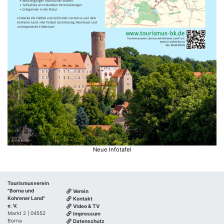
Neue Infotafel
Tourismusverein
"Borna und
Verein
Kohrener Land"
Kontakt
e. V.
Video & TV
Markt 2 | 04552
Impressum
Borna
Datenschutz