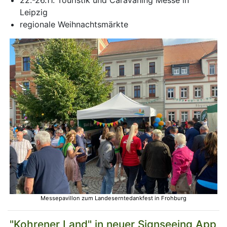
Leipzig
regionale Weihnachtsmärkte
Messepavillon zum Landeserntedankfest in Frohburg
"Kohrener Land" in neuer Signseeing App