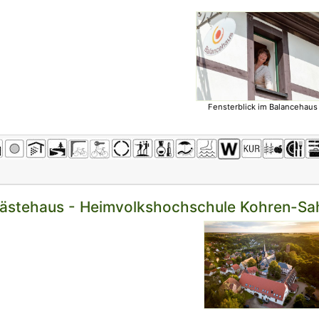
Fensterblick im Balancehaus
Gästehaus - Heimvolkshochschule Kohren-Sah