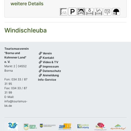
weitere Details
Windischleuba
Tourismusverein
"Borna und
Verein
Kohrener Land"
Kontakt
e. V.
Video & TV
Markt 2 | 04552
Impressum
Borna
Datenschutz
Anmeldung
Fon: 034 33 / 87
Info-Service
31 95
Fax: 034 33 / 87
31 99
E-Mail:
info@tourismus-
bk.de