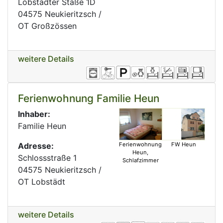
Lobstädter Staße 1D
04575 Neukieritzsch /
OT Großzössen
weitere Details
Ferienwohnung Familie Heun
Inhaber:
Familie Heun
Adresse:
Ferienwohnung
FW Heun
Heun,
Schlossstraße 1
Schlafzimmer
04575 Neukieritzsch /
OT Lobstädt
weitere Details